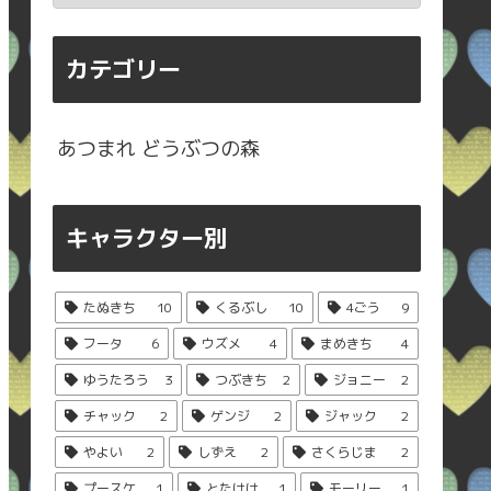
カテゴリー
あつまれ どうぶつの森
キャラクター別
たぬきち
10
くるぶし
10
4ごう
9
フータ
6
ウズメ
4
まめきち
4
ゆうたろう
3
つぶきち
2
ジョニー
2
チャック
2
ゲンジ
2
ジャック
2
やよい
2
しずえ
2
さくらじま
2
プースケ
1
とたけけ
1
モーリー
1