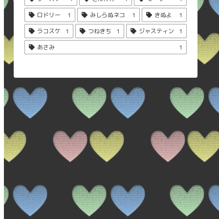
ロドリー
1
みしらぬネコ
1
きぬよ
1
ラコスケ
1
つねきち
1
ジャスティン
1
あさみ
1