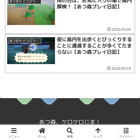
雨の日は、お気に入りの傘で島内
あつまれ どうぶつの森
探検！【あつ森プレイ日記】
2020.05.04
夜に島内を出歩くとびっくりする
あつまれ どうぶつの森
ことに遭遇することが多くてたま
らない【あつ森プレイ日記】
2020.05.03
あつ森、ケロケロじま！
© 2020 あつ森、ケロケロじま！.
メニュー
ホーム
検索
トップ
サイドバー